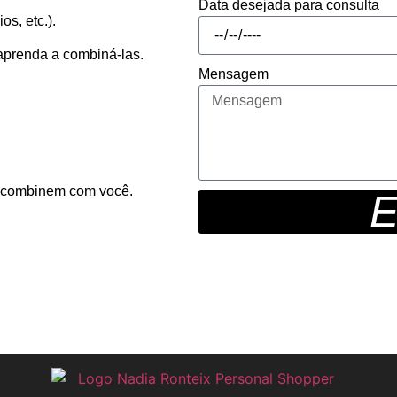
Data desejada para consulta
s, etc.).
aprenda a combiná-las.
Mensagem
ue combinem com você.
E